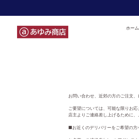
コ
ン
テ
ン
ホーム
ツ
に
ス
キ
ッ
プ
す
る
お問い合わせ、近郊の方のご注文、
ご要望については、可能な限りお応
店主よりご連絡差し上げるために、
■お近くのデリバリーをご希望の方