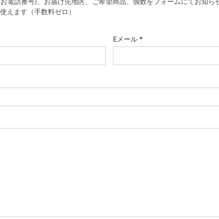
かお電話番号)、お届け先地区、ご希望商品、個数をフォームにてお知ら
ayが使えます（手数料ゼロ）
Eメール
*